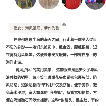
XIA
MEN
渔女：海风塑形，劳作为歌
厦
门
在泉州惠东半岛的海天之间，行走着一群令人过目
不忘的身影——她们头披花巾、戴金笠，腰缠银链，短
衣宽裤迎风飒飒。这便是惠安女服饰，一部穿在身上的
海洋史诗。
“防风护体”的实用美学： 这套服饰是惠安女子与风
浪共舞的铠甲。黄斗笠与斑斓花头巾紧密包裹头部，防
风防晒；短紧贴身的“节约衫”仅及脐位，便于劳作，避
免海水浸湿；宽大飘逸的“浪费裤”，裤管宽如裙幅，方
便在海滩礁石间涉水捕捞。这种“封建头、民主肚、节约