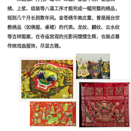
绣、上浆、组装等八道工序才能完成一幅完整的绣品，
短则几个月长则数年间。金苍绣华美庄重，曾是闽台宗
教绣品（如佛服、桌裙）的代表。龙纹、麟纹、云水纹
等吉祥图案，在寺庙宫观的光影间熠熠生辉，也装点着
传统戏曲服饰，尽显古雅。