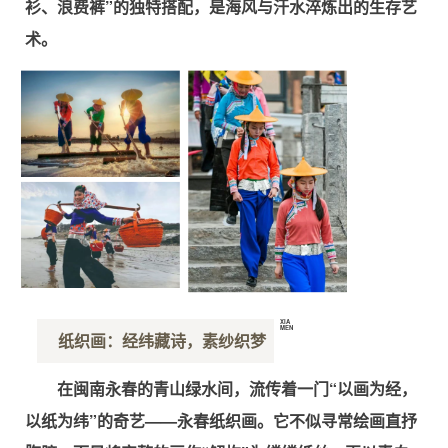
衫、浪费裤”的独特搭配，是海风与汗水淬炼出的生存艺
术。
XIA
MEN
纸织画：经纬藏诗，素纱织梦
厦
门
在闽南永春的青山绿水间，流传着一门“以画为经，
以纸为纬”的奇艺——永春纸织画。它不似寻常绘画直抒