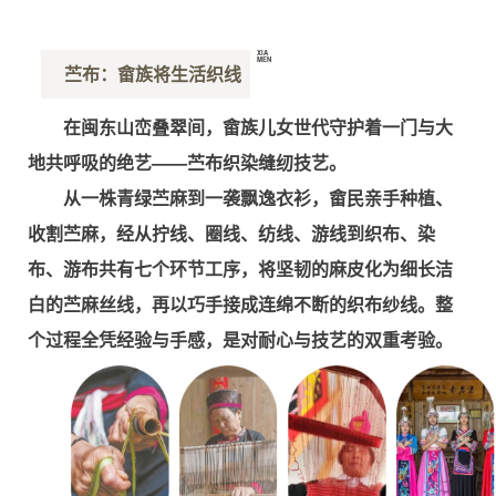
XIA
MEN
苎布：畲族将生活织线
厦
门
在闽东山峦叠翠间，畲族儿女世代守护着一门与大
地共呼吸的绝艺——苎布织染缝纫技艺。
从一株青绿苎麻到一袭飘逸衣衫，畲民亲手种植、
收割苎麻，经从拧线、圈线、纺线、游线到织布、染
布、游布共有七个环节工序，将坚韧的麻皮化为细长洁
白的苎麻丝线，再以巧手接成连绵不断的织布纱线。整
个过程全凭经验与手感，是对耐心与技艺的双重考验。