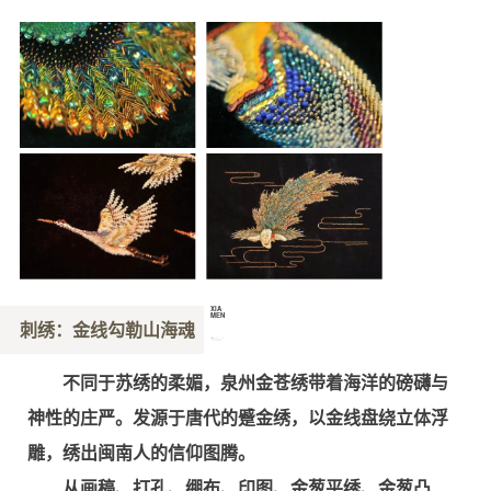
XIA
MEN
刺绣：金线勾勒山海魂
厦
门
不同于苏绣的柔媚，泉州金苍绣带着海洋的磅礴与
神性的庄严。发源于唐代的蹙金绣，以金线盘绕立体浮
雕，绣出闽南人的信仰图腾。
从画稿、打孔、绷布、印图、金葱平绣、金葱凸