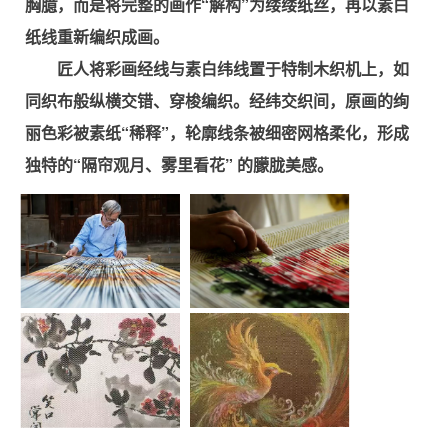
胸臆，而是将完整的画作“解构”为缕缕纸丝，再以素白
纸线重新编织成画。
匠人将彩画经线与素白纬线置于特制木织机上，如
同织布般纵横交错、穿梭编织。经纬交织间，原画的绚
丽色彩被素纸“稀释”，轮廓线条被细密网格柔化，形成
独特的“隔帘观月、雾里看花” 的朦胧美感。