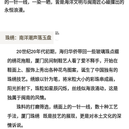
的一针一线，一染一晒，皆是海洋文明与闽南匠心碰撞出的
永恒浪漫。
XIA
MEN
珠绣：南洋潮声落玉盘
厦
门
20世纪20年代初期，海归华侨带回一些玻璃珠点缀
的绣花拖鞋，厦门民间制鞋艺人看了爱不释手，开始在
鞋面上、服饰上秀出各种花鸟图案，诞生了中国独有的
珠绣技艺。绣娘以针为笔，将米粒大小的彩珠串成画，
阳光折射下，珠粒如星辰闪烁，丝线似海浪涌动，这是
独属于闽南的风情。
珠料的打磨筛选，绣面上的一针一线，数十种工艺
手法，
厦门珠绣
既是技艺的展现，更是对本土文化的深
情诉说。