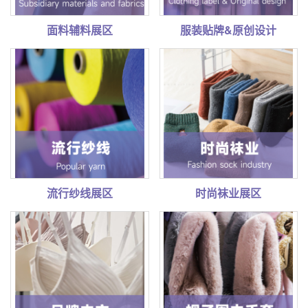
面料辅料展区
服装贴牌&原创设计
流行纱线展区
时尚袜业展区