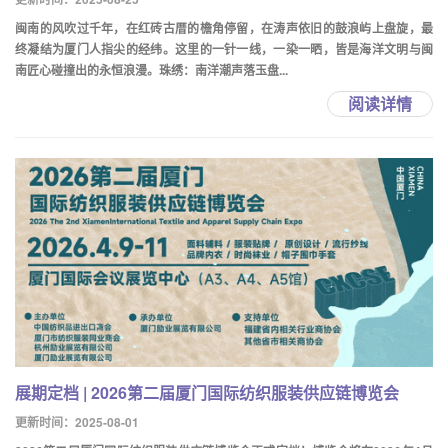
闽南的风吹过千年，在红砖古厝的檐角停留，在涛声依旧的鼓浪屿上盘旋，最
终凝结为厦门人指尖的经纬。这里的一针一线，一染一晒，皆是海洋文明与闽
南匠心碰撞出的永恒浪漫。珠绣：南洋潮声落玉盘...
阅读详情
展期定档 | 2026第二届厦门国际纺织服装供应链博览会
更新时间：2025-08-01